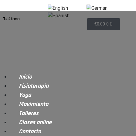
English
German
Spanish
Teléfono
€
0.00
0
608374632
Inicio
Fisioterapia
Yoga
Movimiento
Talleres
Clases online
Contacto