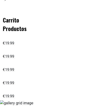
Carrito
Productos
Yoga para la parte alta de la espalda
€
19.99
La historia de un guerrero
€
19.99
Yoga de los pies
€
19.99
Yoga con silla 30 min.
€
19.99
Yoga con los pies en la tierra
€
19.99