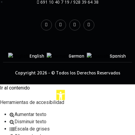
691 10 40 7 19 / 928 39 64 38
English
German
Spanish
Copyright 2026 - © Todos los Derechos Reservados
Ir al contenido
Abrir
Herramientas de accesibilidad
barra
de
Aumentar texto
Disminuir texto
herramientas
Escala de grises