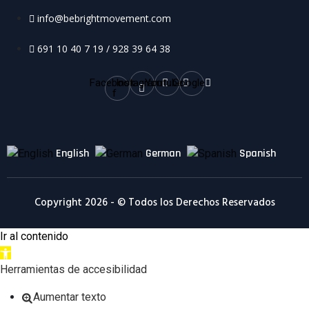
info@bebrightmovement.com
691 10 40 7 19 / 928 39 64 38
Facebook-
Instagram
Youtube
Google
f
English
German
Spanish
Copyright 2026 - © Todos los Derechos Reservados
Ir al contenido
Abrir
barra
Herramientas de accesibilidad
de
Aumentar texto
herramientas