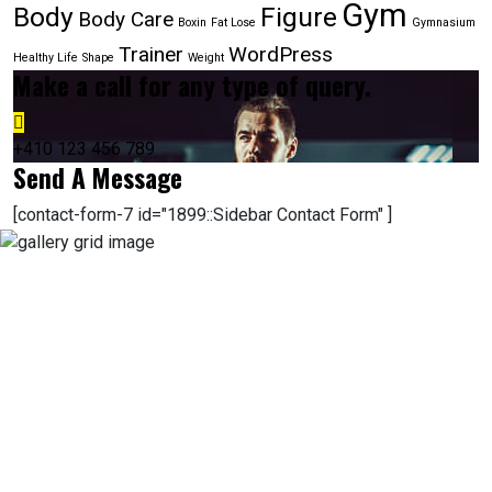
Gym
Body
Figure
Body Care
Boxin
Fat Lose
Gymnasium
Trainer
WordPress
Healthy Life
Shape
Weight
Make a call for any type of query.
+410 123 456 789
Send A Message
[contact-form-7 id="1899::Sidebar Contact Form" ]