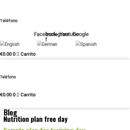
Teléfono
608374632
-
684067392
Facebook-
Instagram
Youtube
Google
f
English
German
Spanish
€
0.00
0
Carrito
Teléfono
608374632
€
0.00
0
Carrito
Blog
Nutrition plan free day