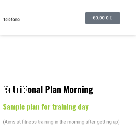
€
0.00
0
Teléfono
608374632
BLOG
Nutritional Plan Morning
Sample plan for training day
(Aims at fitness training in the morning after getting up)