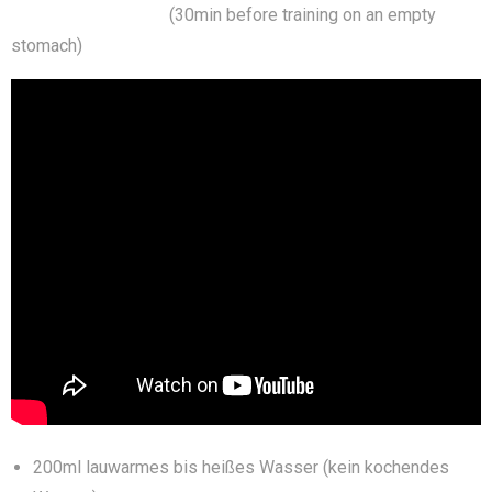
PreWorkout Shake:
(30min before training on an empty
stomach)
200ml lauwarmes bis heißes Wasser (kein kochendes