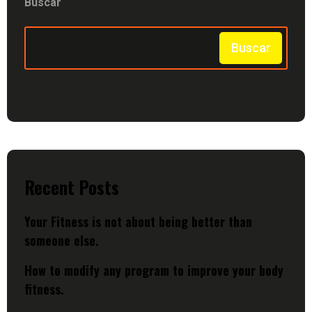
Buscar
Buscar
Recent Posts
Your Fitness is not about being better than
someone else.
How to modify any program to improve your body
fitness.