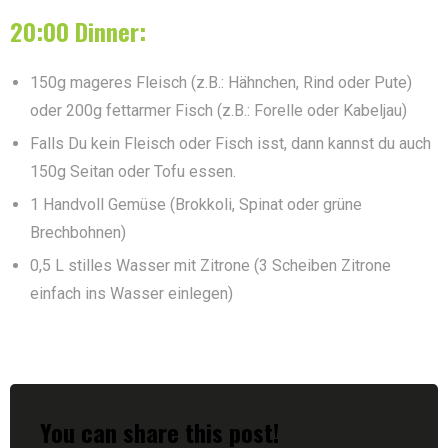
20:00 Dinner:
150g mageres Fleisch (z.B.: Hähnchen, Rind oder Pute)
oder 200g fettarmer Fisch (z.B.: Forelle oder Kabeljau)
Falls Du kein Fleisch oder Fisch isst, dann kannst du auch
150g Seitan oder Tofu essen.
1 Handvoll Gemüse (Brokkoli, Spinat oder grüne
Brechbohnen)
0,5 L stilles Wasser mit Zitrone (3 Scheiben Zitrone
einfach ins Wasser einlegen)
You can share this post!