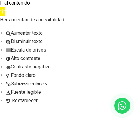
Ir al contenido
A
b
Herramientas de accesibilidad
r
Aumentar texto
i
Disminuir texto
r
Escala de grises
b
Alto contraste
a
Contraste negativo
r
Fondo claro
r
Subrayar enlaces
a
Fuente legible
d
Restablecer
e
h
e
r