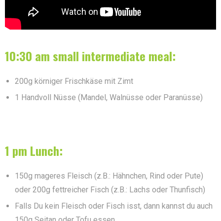
10:30 am small intermediate meal:
200g körniger Frischkäse mit Zimt
1 Handvoll Nüsse (Mandel, Walnüsse oder Paranüsse)
1 pm Lunch:
150g mageres Fleisch (z.B.: Hähnchen, Rind oder Pute)
oder 200g fettreicher Fisch (z.B.: Lachs oder Thunfisch)
Falls Du kein Fleisch oder Fisch isst, dann kannst du auch
150g Seitan oder Tofu essen.