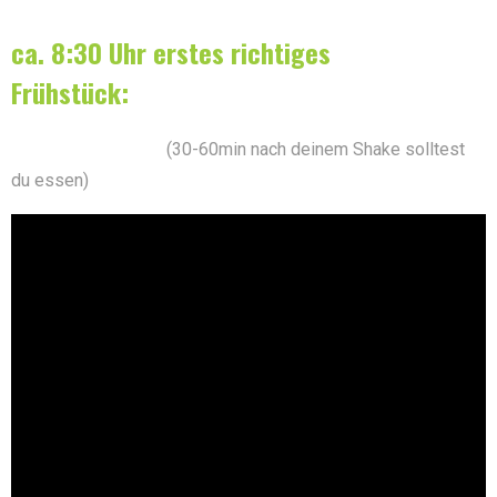
ca. 8:30 Uhr erstes richtiges
Frühstück:
PostWorkout Meal
(30-60min nach deinem Shake solltest
du essen)